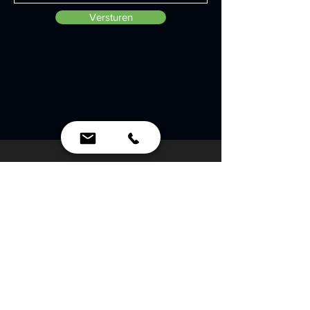
Versturen
Contactgegevens
Polarisavenue 151
2132 JJ Hoofddorp
info@crew-b.com