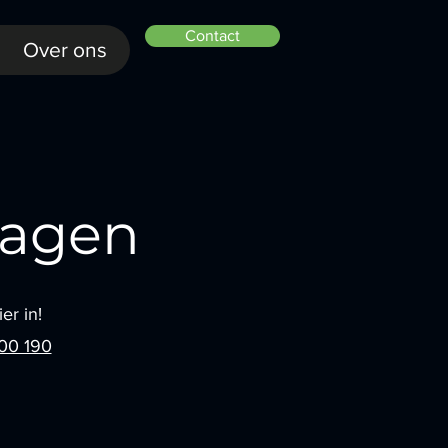
Contact
Over ons
ragen
er in!
00 190