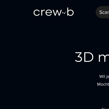
Sca
3D m
Wil 
Mocht